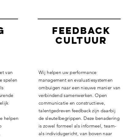
g
feedback
cultuur
ket van
Wij helpen uw performance
e spelen
management en evaluatiesystemen
ls
ombuigen naar een nieuwe manier van
turende
verbindend samenwerken. Open
elijk
communicatie en constructieve,
talentgedreven feedback zijn daarbij
We helpen
de sleutelbegrippen. Deze benadering
o
is zowel formeel als informeel, team-
.
als individugericht, van boven naar