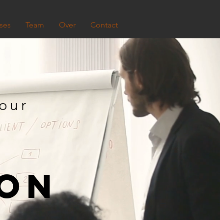
ses
Team
Over
Contact
our
ION