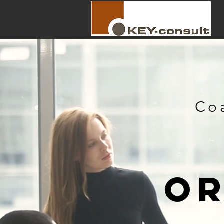
Co
OR