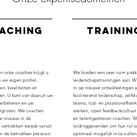
aching
Trainin
n onze coaches krijgt u
We bieden een zeer ruim pak
n uw eigen profiel,
leiderschapstrainingen aan. W
en, kwaliteiten en
in op nieuwe ontwikkelingen a
en. U kunt van daaruit uw
faciliterend leiderschap, zelfs
verbeteren en uw
teams, tijd- en plaatsonafhank
vergroten. We coachen
werken, open feedbackcultuur
e niveaus in de
en talentgedreven coachen. 
 vertrekken steeds vanuit
leidinggevenden om hun rol z
an de betrokken persoon.
optimaal mogelijk in te vullen