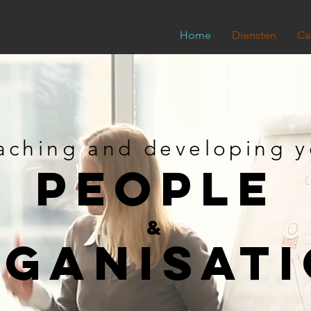
Home
Diensten
Ca
aching and developing y
PEOPLe
&
GANISAT