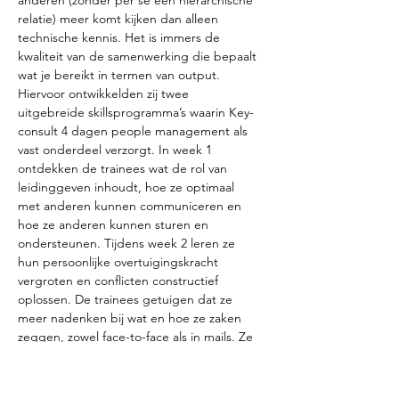
anderen (zonder per se een hiërarchische
relatie) meer komt kijken dan alleen
technische kennis. Het is immers de
kwaliteit van de samenwerking die bepaalt
wat je bereikt in termen van output.
Hiervoor ontwikkelden zij twee
uitgebreide skillsprogramma’s waarin Key-
consult 4 dagen people management als
vast onderdeel verzorgt. In week 1
ontdekken de trainees wat de rol van
leidinggeven inhoudt, hoe ze optimaal
met anderen kunnen communiceren en
hoe ze anderen kunnen sturen en
ondersteunen. Tijdens week 2 leren ze
hun persoonlijke overtuigingskracht
vergroten en conflicten constructief
oplossen. De trainees getuigen dat ze
meer nadenken bij wat en hoe ze zaken
zeggen, zowel face-to-face als in mails. Ze
krijgen meer samenwerking door naar de
ander te luisteren en rekening te houden
met de gegeven input. Ze gaan