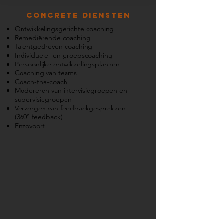
Concrete diensten
Ontwikkelingsgerichte coaching
Remediërende coaching
Talentgedreven coaching
Individuele -en groepscoaching
Persoonlijke ontwikkelingsplannen
Coaching van teams
Coach-the-coach
Modereren van intervisiegroepen en
supervisiegroepen
Verzorgen van feedbackgesprekken
(360° feedback)
Enzovoort