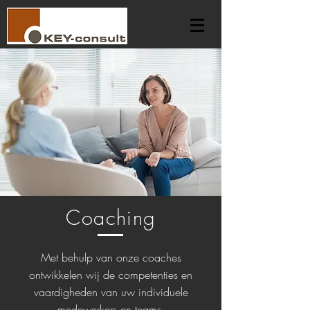
Coaching
Met behulp van onze coaches
ontwikkelen wij de competenties en
vaardigheden van uw individuele
medewerkers en teams.