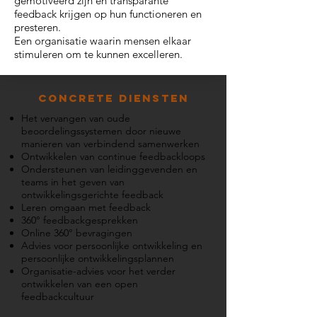
gemotiveerd zijn en transparante
feedback krijgen op hun functioneren en
presteren.
Een organisatie waarin mensen elkaar
stimuleren om te kunnen excelleren.
Concrete diensten
Het vervangen van oude
beoordelingssystemen door nieuwe
manieren van verbindend samenwerken
Ontwikkelen van continue feedbackloops
Ondersteunen van leidinggevenden en
teams in het geven van
ontwikkelingsgerichte feedback
Leren omgaan met feedback
360° feedbackgesprekken
Online 360° bevragingen
Advies voor persoonlijke ontwikkeling en
persoonlijke ontwikkelingsplannen
Organisatie-advies voor het verder
ontwikkelen van een open
feedbackcultuur