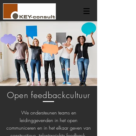
Open feedbackcultuur
We ondersteunen teams en
leidinggevenden in het open
communiceren en in het elkaar geven van
constructieve, talentgerichte feedback.