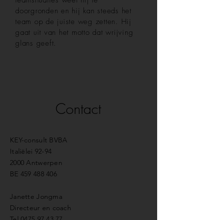
teamsituaties weet hij te
doorgronden en hij kan steeds het
team op de juiste weg zetten. Hij
gaat uit van het motto dat wrijving
glans geeft.
Contact
KEY-consult BVBA
Italiëlei 92-94
2000 Antwerpen
BE
459 488 406
Janette Jongma
Directeur en coach
Tel
0475 97 43 77