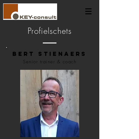
Profielschets
bert stienaers
Senior trainer & coach