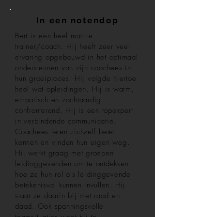
In een notendop
Bert is een heel mature
trainer/coach. Hij heeft zeer veel
ervaring opgebouwd in het optimaal
ondersteunen van zijn coachees in
hun groeiproces. Hij volgde hiertoe
heel wat opleidingen. Hij is warm,
empatisch en zachtaardig
confronterend. Hij is een topexpert
in verbindende communicatie.
Coachees leren zichzelf beter
kennen en vinden hun eigen weg.
Hij werkt graag met groepen
leidinggevenden om te ontdekken
hoe ze hun rol als leidinggevende
betekenisvol kunnen invullen. Hij
staat ze daarin bij met raad en
daad. Ook spanningsvolle