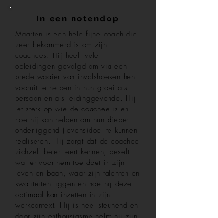
In een notendop
Maarten is een hele fijne coach die
zeer bekommerd is om zijn
coachees. Hij heeft vele
opleidingen gevolgd om via een
brede waaier van invalshoeken hen
vooruit te helpen in hun groei als
persoon en als leidinggevende. Hij
let sterk op wie de coachee is en
hoe hij kan helpen om hun dieper
onderliggend (levens)doel te kunnen
realiseren. Hij zorgt dat de coachee
zichzelf beter leert kennen, beseft
wat er voor hem toe doet in zijn
leven en baan, waar zijn talenten en
kwaliteiten liggen en hoe hij deze
optimaal kan inzetten in zijn
werkcontext. Hij is heel steunend en
door zijn enthousiasme helpt hij zijn