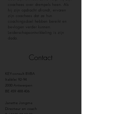
coachees over drempels heen. Als
hij zijn opdracht afrondt, ervaren
zijn coachees dat ze hun
coachingsdoel hebben bereikt en
bevlogen verder kunnen.
Leiderschapsontwikkeling is zijn
dada.
Contact
KEY-consult BVBA
Italiëlei 92-94
2000 Antwerpen
BE
459 488 406
Janette Jongma
Directeur en coach