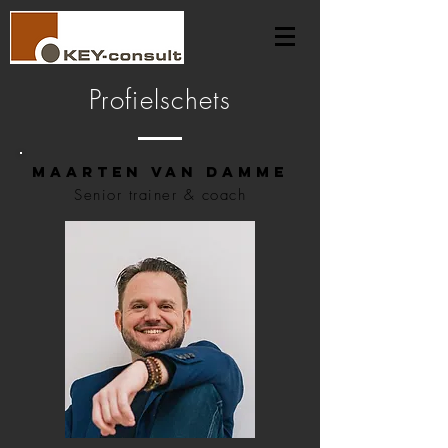
Profielschets
Maarten Van Damme
Senior trainer & coach