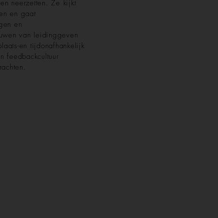
nen neerzetten. Ze kijkt
ten en gaat
ngen en
ouwen van leidinggeven
aats-en tijdonafhankelijk
n feedbackcultuur
rachten.