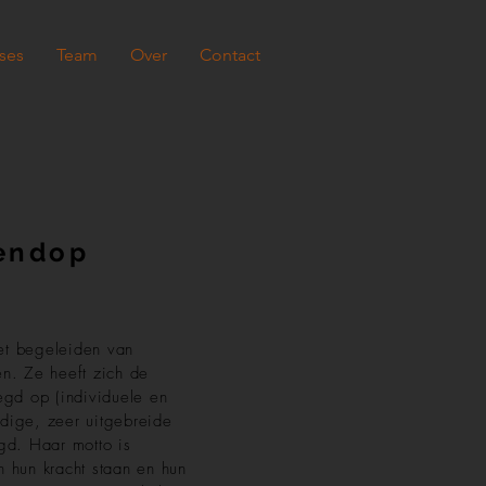
ses
Team
Over
Contact
tendop
het begeleiden van
n. Ze heeft zich de
egd op (individuele en
dige, zeer uitgebreide
gd. Haar motto is
 hun kracht staan en hun