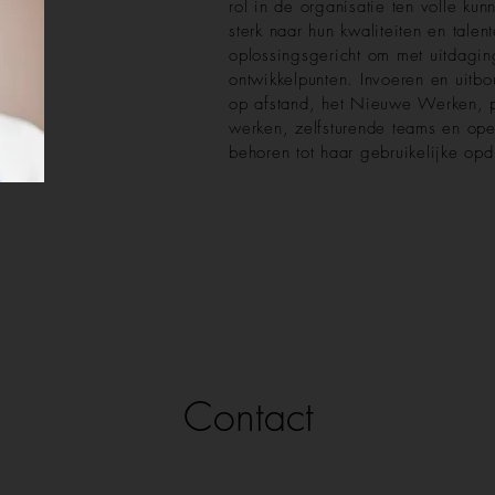
rol in de organisatie ten volle kun
sterk naar hun kwaliteiten en talen
oplossingsgericht om met uitdagi
ontwikkelpunten. Invoeren en uitb
op afstand, het Nieuwe Werken, pl
werken, zelfsturende teams en ope
behoren tot haar gebruikelijke opd
Contact