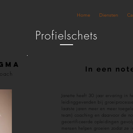
Home
Diensten
Ca
Profielschets
ngma
In een no
coach
Janette heeft 30 jaar ervaring in 
leidinggevenden bij groeiprocesse
laatste jaren meer en meer toegel
team) coaching en daarvoor de no
gecertificeerde opleidingen gevol
mensen helpen groeien zodat ze in