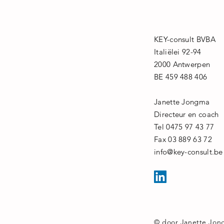
KEY-consult BVBA
Italiëlei 92-94
2000 Antwerpen
BE 459 488 406
Janette Jongma
Directeur en coach
Tel 0475 97 43 77
Fax 03 889 63 72
info@key-consult.be
© door Janette Jo