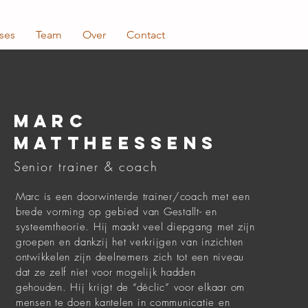
ses
Team
Over
Contact
marc
mattheessens
Senior trainer & coach
Marc is een doorwinterde trainer/coach met een
brede vorming op gebied van Gestallt- en
systeemtheorie. Hij maakt veel diepgang met zijn
groepen en dankzij het verkrijgen van inzichten
ontwikkelen zijn deelnemers zich tot een niveau
dat ze zelf niet voor mogelijk hadden
gehouden. Hij krijgt de “déclic” voor elkaar om
mensen te doen kantelen in communicatie en