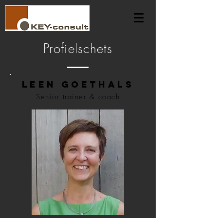
Profielschets
Leen Goethals
Senior trainer & coach