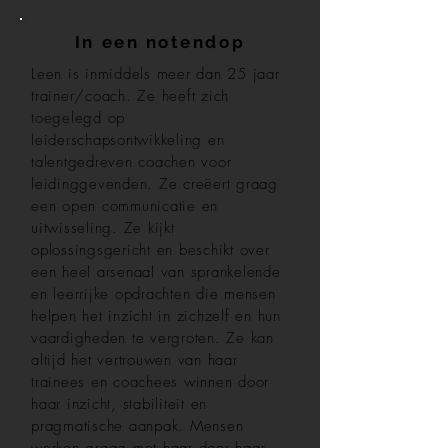
In een notendop
Leen is inmiddels meer dan 25 jaar
trainer/coach. Ze heeft zich
toegelegd op
leiderschapsontwikkeling en
talentgedreven coachen voor
leidinggevenden. Ze creëert graag
een open communicatie en
uitwisseling. Ze kijkt
oplossingsgericht en beschikt over
een heel arsenaal van sprankelende
en leerrijke opdrachten die mensen
helpen het inzicht in zichzelf en hun
vaardigheden te vergroten. Ze kan
altijd het vertrouwen van haar
trainees en coachees winnen door
haar inzicht, stabiliteit en
pragmatische aanpak. Mensen