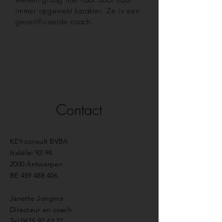
werken graag met haar door haar
immer opgewekt karakter. Ze is een
gecertificeerde coach.
Contact
KEY-consult BVBA
Italiëlei 92-94
2000 Antwerpen
BE
459 488 406
Janette Jongma
Directeur en coach
Tel
0475 97 43 77