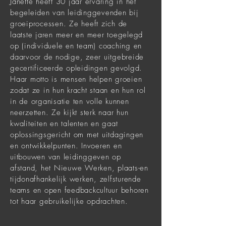
Janette heeft 30 jaar ervaring in het
begeleiden van leidinggevenden bij
groeiprocessen. Ze heeft zich de
laatste jaren meer en meer toegelegd
op (individuele en team) coaching en
daarvoor de nodige, zeer uitgebreide
gecertificeerde opleidingen gevolgd.
Haar motto is mensen helpen groeien
zodat ze in hun kracht staan en hun rol
in de organisatie ten volle kunnen
neerzetten. Ze kijkt sterk naar hun
kwaliteiten en talenten en gaat
oplossingsgericht om met uitdagingen
en ontwikkelpunten. Invoeren en
uitbouwen van leidinggeven op
afstand, het Nieuwe Werken, plaats-en
tijdonafhankelijk werken, zelfsturende
teams en open feedbackcultuur behoren
tot haar gebruikelijke opdrachten.