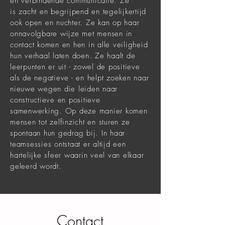
en verbindende communicatie. Ze
is zacht en begrijpend en tegelijkertijd
ook open en nuchter. Ze kan op haar
onnavolgbare wijze met mensen in
contact komen en hen in alle veiligheid
hun verhaal laten doen. Ze haalt de
leerpunten er uit - zowel de positieve
als de negatieve - en helpt zoeken naar
nieuwe wegen die leiden naar
constructieve en positieve
samenwerking. Op deze manier komen
mensen tot zelfinzicht en sturen ze
spontaan hun gedrag bij. In haar
teamsessies ontstaat er altijd een
hartelijke sfeer waarin veel van elkaar
geleerd wordt.
Contact