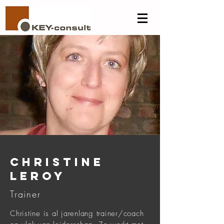
christine
leroy
Trainer
Christine is al jarenlang trainer/coach