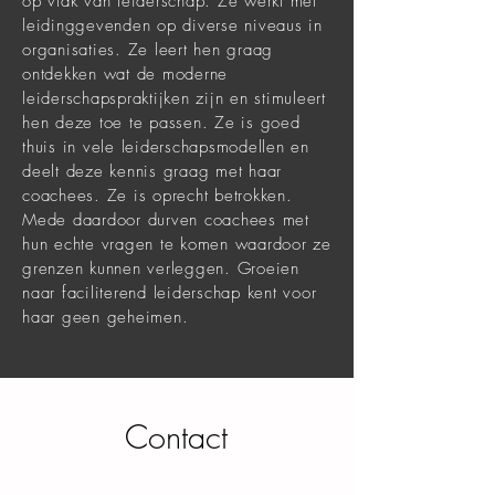
op vlak van leiderschap. Ze werkt met
leidinggevenden op diverse niveaus in
organisaties. Ze leert hen graag
ontdekken wat de moderne
leiderschapspraktijken zijn en stimuleert
hen deze toe te passen. Ze is goed
thuis in vele leiderschapsmodellen en
deelt deze kennis graag met haar
coachees. Ze is oprecht betrokken.
Mede daardoor durven coachees met
hun echte vragen te komen waardoor ze
grenzen kunnen verleggen. Groeien
naar faciliterend leiderschap kent voor
haar geen geheimen.
Contact